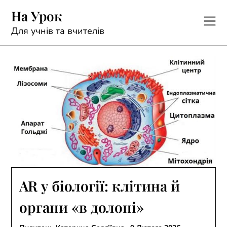
Skip
На Урок
to
content
Для учнів та вчителів
AR у біології: клітина й
органи «в долоні»