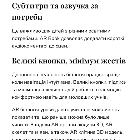
Субтитри та озвучка за
потреби
Це важливо для дітей з різними освітніми
потребами. AR Book дозволяє додавати короткі
аудіокоментарі до сцен.
Великі кнопки, мінімум жестів
Доповнена реальність біологія працює краще,
коли навігація інтуїтивна. Великі кнопки, підписи
та мінімальна кількість дій роблять взаємодію
комфортною навіть для молодших учнів.
AR біологія уроки дають учителю можливість
показати те, що раніше можна було лише
уявити. Завдяки AR органи людини 3D, AR
скелет та м’язи, а також AR клітина 3D модель,
учні отримують досвід вивчення анатомії на