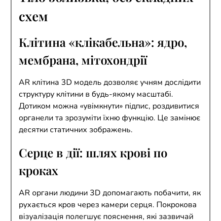
схем
Клітина «клікабельна»: ядро,
мембрана, мітохондрії
AR клітина 3D модель дозволяє учням дослідити
структуру клітини в будь-якому масштабі.
Дотиком можна «увімкнути» підпис, роздивитися
органели та зрозуміти їхню функцію. Це замінює
десятки статичних зображень.
Серце в дії: шлях крові по
кроках
AR органи людини 3D допомагають побачити, як
рухається кров через камери серця. Покрокова
візуалізація полегшує пояснення, які зазвичай