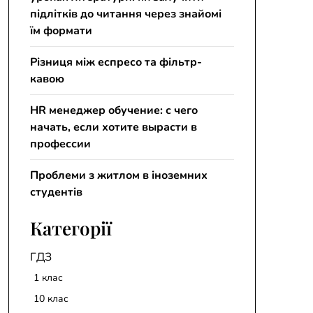
підлітків до читання через знайомі
їм формати
Різниця між еспресо та фільтр-
кавою
HR менеджер обучение: с чего
начать, если хотите вырасти в
профессии
Проблеми з житлом в іноземних
студентів
Категорії
ГДЗ
1 клас
10 клас