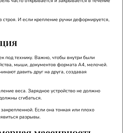
фель часто открывается и закрывается в течение
з строя. И если крепление ручки деформируется,
ация
ек под технику. Важно, чтобы внутри были
йства, мыши, документов формата А4, мелочей.
чинают давить друг на друга, создавая
ление веса. Зарядное устройство не должно
 должны сгибаться.
закрепленной. Если она тонкая или плохо
оявиться разрывы.
езмерная массивность