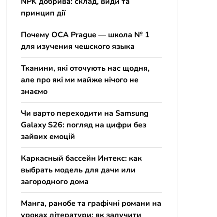
NPK добрива: склад, види та
принцип дії
Почему OCA Prague — школа № 1
для изучения чешского языка
Тканини, які оточують нас щодня,
але про які ми майже нічого не
знаємо
Чи варто переходити на Samsung
Galaxy S26: погляд на цифри без
зайвих емоцій
Каркасный бассейн Интекс: как
выбрать модель для дачи или
загородного дома
Манга, ранобе та графічні романи на
уроках літератури: як залучити