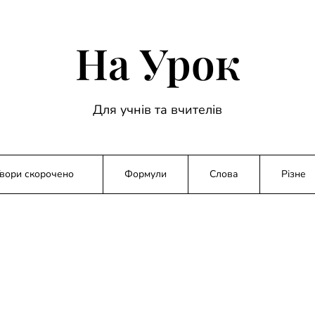
На Урок
Для учнів та вчителів
вори скорочено
Формули
Слова
Різне