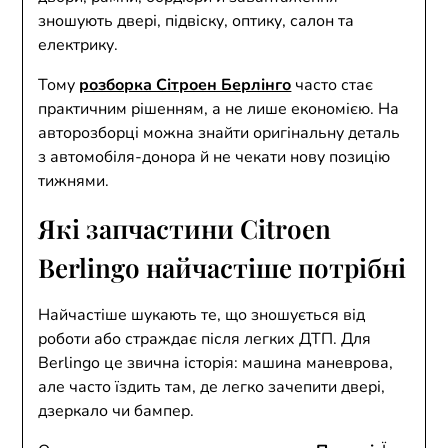
зношують двері, підвіску, оптику, салон та
електрику.
Тому
розборка Сітроен Берлінго
часто стає
практичним рішенням, а не лише економією. На
авторозборці можна знайти оригінальну деталь
з автомобіля-донора й не чекати нову позицію
тижнями.
Які запчастини Citroen
Berlingo найчастіше потрібні
Найчастіше шукають те, що зношується від
роботи або страждає після легких ДТП. Для
Berlingo це звична історія: машина маневрова,
але часто їздить там, де легко зачепити двері,
дзеркало чи бампер.