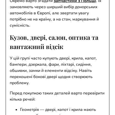
Окремо варто згадати
запчастини з Польщі
. Їх
замовляють через ширший вибір донорських
автомобілів в Європі, але звертати увагу
потрібно не на країну, а на стан, маркування й
сумісність.
Кузов, двері, салон, оптика та
вантажний відсік
У цій групі часто купують двері, крила, капот,
бампери, дзеркала, фари, ліхтарі, сидіння,
обшивки, замки й елементи відсіку. Навіть
перекошені бокові двері щодня створюють
проблему.
Перед покупкою таких деталей варто перевірити
кілька речей:
Геометрія — двері, капот і крила мають