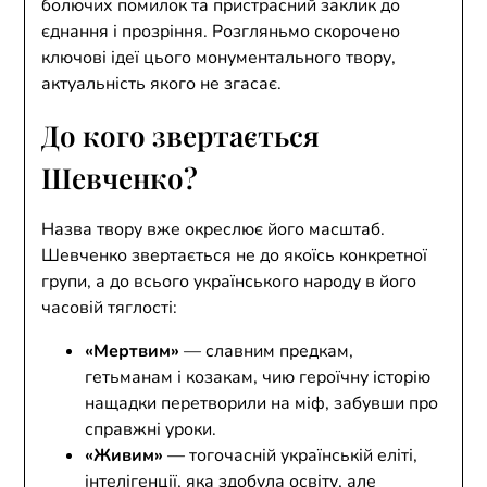
болючих помилок та пристрасний заклик до
єднання і прозріння. Розгляньмо скорочено
ключові ідеї цього монументального твору,
актуальність якого не згасає.
До кого звертається
Шевченко?
Назва твору вже окреслює його масштаб.
Шевченко звертається не до якоїсь конкретної
групи, а до всього українського народу в його
часовій тяглості:
«Мертвим»
— славним предкам,
гетьманам і козакам, чию героїчну історію
нащадки перетворили на міф, забувши про
справжні уроки.
«Живим»
— тогочасній українській еліті,
інтелігенції, яка здобула освіту, але