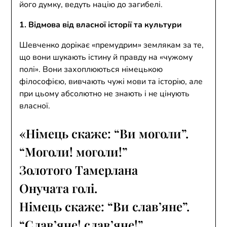
його думку, ведуть націю до загибелі.
1. Відмова від власної історії та культури
Шевченко дорікає «премудрим» землякам за те,
що вони шукають істину й правду на «чужому
полі». Вони захоплюються німецькою
філософією, вивчають чужі мови та історію, але
при цьому абсолютно не знають і не цінують
власної.
«Німець скаже: “Ви моголи”.
“Моголи! моголи!”
Золотого Тамерлана
Онучата голі.
Німець скаже: “Ви слав’яне”.
“Слав’яне! слав’яне!”