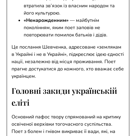
втратила зв’язок із власним народом та
його культурою.
«Ненарожденним»
— майбутнім
поколінням, яким поет заповів не
повторювати помилок батьків і дідів.
Це послання Шевченка, адресоване «землякам
в Украйні і не в Украйні», підкреслює ідею єдності
нації, незалежно від місця проживання. Поет
прагне достукатися до кожного, хто вважає себе
українцем.
Головні закиди українській
еліті
Основний пафос твору спрямований на критику
освіченої верхівки тогочасного суспільства.
Поет з болем і гнівом викриває її вади, які, на