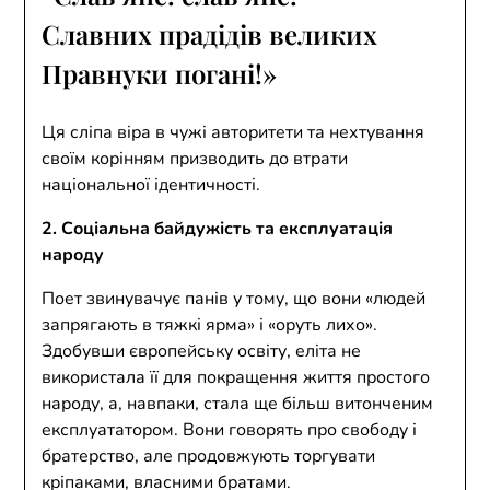
Славних прадідів великих
Правнуки погані!»
Ця сліпа віра в чужі авторитети та нехтування
своїм корінням призводить до втрати
національної ідентичності.
2. Соціальна байдужість та експлуатація
народу
Поет звинувачує панів у тому, що вони «людей
запрягають в тяжкі ярма» і «оруть лихо».
Здобувши європейську освіту, еліта не
використала її для покращення життя простого
народу, а, навпаки, стала ще більш витонченим
експлуататором. Вони говорять про свободу і
братерство, але продовжують торгувати
кріпаками, власними братами.