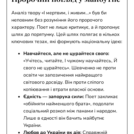
Аналіз твору «І мертвим, і живим…» був би
неповним без розуміння його пророчого
характеру. Поет не лише критикує, а й пропонує
шлях до порятунку. Цей шлях полягає в кількох
ключових тезах, які формують національну ідею:
Навчайтеся, але не цурайтеся свого:
«Учітесь, читайте, І чужому научайтесь, Й
свого не цурайтесь». Шевченко не проти
освіти чи запозичення найкращого
світового досвіду. Він проти сліпого
копіювання і втрати власної основи.
Єдність — запорука сили:
Поет закликає
«обійняти найменшого брата», подолати
соціальний розкол між панами і народом.
Лише в єдності він бачить майбутнє
України.
Любов до України як дія:
Справжній