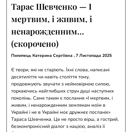
Тарас Шевченко — І
мертвим, і живим, і
ненарожденним…
(скорочено)
Пилипець Катерина Сергіївна ,
7 Листопада 2025
Є твори, які не старіють. Їхні слова, написані
десятиліття чи навіть століття тому,
продовжують звучати з неймовірною силою,
торкаючись найглибших струн душі наступних
поколінь. Саме таким є послання «І мертвим, і
живим, і ненарожденним землякам моїм в
Украйні і не в Украйні моє дружнєє посланіє»
Тараса Шевченка. Це не просто вірш, а гострий,
безкомпромісний діалог з нацією, аналіз її