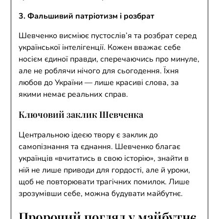
3. Фальшивий патріотизм і розбрат
Шевченко висміює пустослів’я та розбрат серед
української інтелігенції. Кожен вважає себе
носієм єдиної правди, сперечаючись про минуле,
але не роблячи нічого для сьогодення. Їхня
любов до України — лише красиві слова, за
якими немає реальних справ.
Ключовий заклик Шевченка
Центральною ідеєю твору є заклик до
самопізнання та єднання. Шевченко благає
українців «вчитатись в свою історію», знайти в
ній не лише приводи для гордості, але й уроки,
щоб не повторювати трагічних помилок. Лише
зрозумівши себе, можна будувати майбутнє.
Пророчий погляд у майбутнє