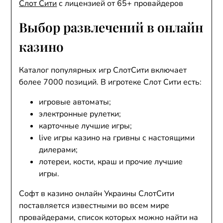
Слот Сити
с лицензией от 65+ провайдеров
Выбор развлечений в онлайн
казино
Каталог популярных игр СлотСити включает
более 7000 позиций. В игротеке Слот Сити есть:
игровые автоматы;
электронные рулетки;
карточные лучшие игры;
live игры казино на гривны с настоящими
дилерами;
лотереи, кости, краш и прочие лучшие
игры.
Софт в казино онлайн Украины СлотСити
поставляется известными во всем мире
провайдерами, список которых можно найти на