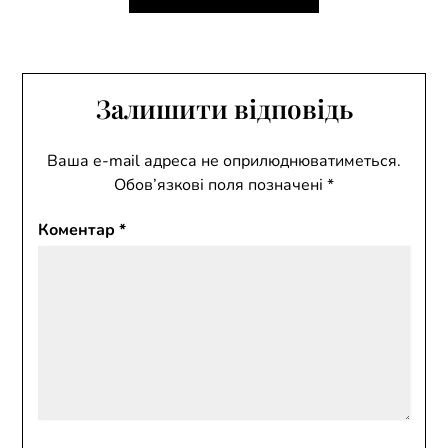
Залишити відповідь
Ваша e-mail адреса не оприлюднюватиметься.
Обов’язкові поля позначені
*
Коментар
*