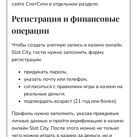
сайте СлотСити в отдельном разделе.
Регистрация и финансовые
операции
Чтобы создать учетную запись в казино онлайн
Slot City, гостю нужно заполнить форму
регистрации:
придумать пароль;
указать почту или телефон;
согласиться с правилами игры в казино на
реальные деньги;
подтвердить возраст (21 год или более).
Профиль нужно заполнить, указав правдивые
личные данные и пройти верификацию в казино
онлайн Slot City. После этого можно не только
чего можно играть в казино за деньги, но и