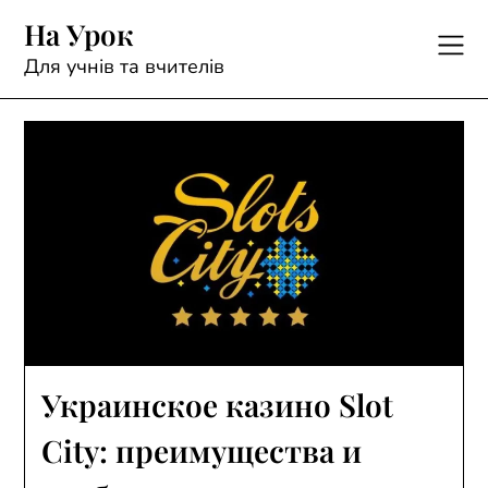
Skip
На Урок
to
content
Для учнів та вчителів
Украинское кaзинo Slot
City: преимущества и