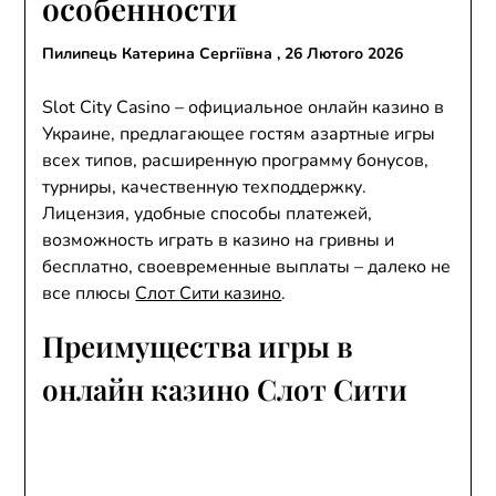
особенности
Пилипець Катерина Сергіївна ,
26 Лютого 2026
Slot City Casino – официальное онлайн казино в
Украине, предлагающее гостям азартные игры
всех типов, расширенную программу бонусов,
турниры, качественную техподдержку.
Лицензия, удобные способы платежей,
возможность играть в казино на гривны и
бесплатно, своевременные выплаты – далеко не
все плюсы
Слот Сити казино
.
Преимущества игры в
онлайн казино Слот Сити