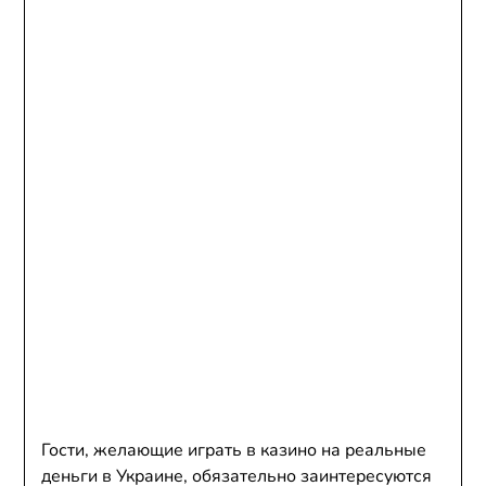
Гости, желающие играть в казино на реальные
деньги в Украине, обязательно заинтересуются