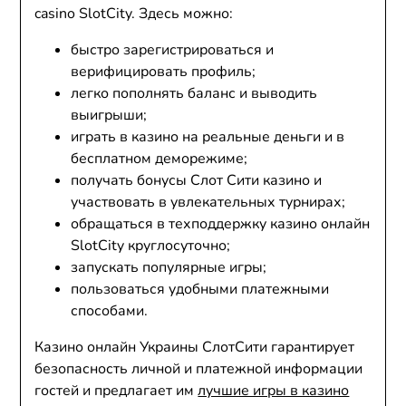
casino SlotCity. Здесь можно:
быстро зарегистрироваться и
верифицировать профиль;
легко пополнять баланс и выводить
выигрыши;
играть в казино на реальные деньги и в
бесплатном деморежиме;
получать бонусы Слот Сити казино и
участвовать в увлекательных турнирах;
обращаться в техподдержку казино онлайн
SlotCity круглосуточно;
запускать популярные игры;
пользоваться удобными платежными
способами.
Казино онлайн Украины СлотСити гарантирует
безопасность личной и платежной информации
гостей и предлагает им
лучшие игры в казино