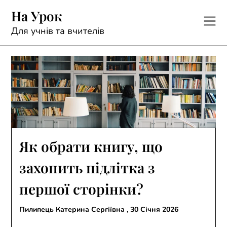
Skip
На Урок
to
content
Для учнів та вчителів
Як обрати книгу, що
захопить підлітка з
першої сторінки?
Пилипець Катерина Сергіївна ,
30 Січня 2026