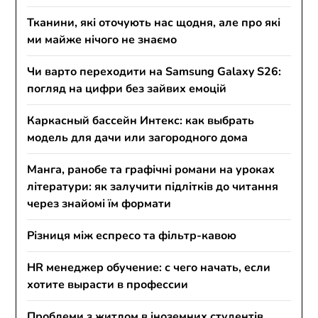
Тканини, які оточують нас щодня, але про які
ми майже нічого не знаємо
Чи варто переходити на Samsung Galaxy S26:
погляд на цифри без зайвих емоцій
Каркасный бассейн Интекс: как выбрать
модель для дачи или загородного дома
Манга, ранобе та графічні романи на уроках
літератури: як залучити підлітків до читання
через знайомі їм формати
Різниця між еспресо та фільтр-кавою
HR менеджер обучение: с чего начать, если
хотите вырасти в профессии
Проблеми з житлом в іноземних студентів