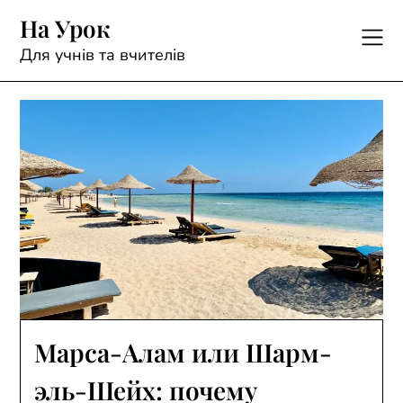
Skip
На Урок
to
content
Для учнів та вчителів
Марса-Алам или Шарм-
эль-Шейх: почему